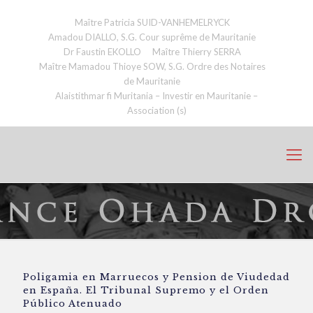
Maître Patricia SUID-VANHEMELRYCK
Amadou DIALLO, S.G. Cour suprême de Mauritanie
Dr Faustin EKOLLO
Maître Thierry SERRA
Maître Mamadou Thioye SOW, S.G. Ordre des Notaires
de Mauritanie
Alaistithmar fi Muritania – Investir en Mauritanie –
Association (s)
Poligamia en Marruecos y Pension de Viudedad
en España. El Tribunal Supremo y el Orden
Público Atenuado