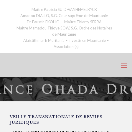
Maître Patricia SUID-VANHEMELRYCK
Amadou DIALLO, S.G. Cour suprême de Mauritanie
Dr Faustin EKOLLO
Maître Thierry SERRA
Maître Mamadou Thioye SOW, S.G. Ordre des Notaires
de Mauritanie
Alaistithmar fi Muritania – Investir en Mauritanie –
Association (s)
VEILLE TRANSNATIONALE DE REVUES
JURIDIQUES