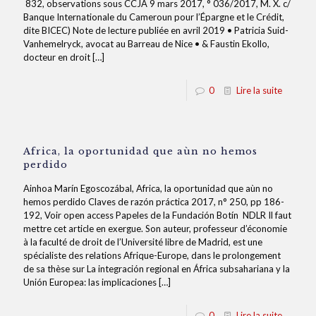
832, observations sous CCJA 9 mars 2017, ° 036/2017, M. X. c/
Banque Internationale du Cameroun pour l’Épargne et le Crédit,
dite BICEC) Note de lecture publiée en avril 2019 • Patricia Suid-
Vanhemelryck, avocat au Barreau de Nice • & Faustin Ekollo,
docteur en droit
[…]
0
Lire la suite
Africa, la oportunidad que aùn no hemos
perdido
Ainhoa Marín Egoscozábal, Africa, la oportunidad que aùn no
hemos perdido Claves de razón práctica 2017, n° 250, pp 186-
192, Voir open access Papeles de la Fundación Botín NDLR Il faut
mettre cet article en exergue. Son auteur, professeur d’économie
à la faculté de droit de l’Université libre de Madrid, est une
spécialiste des relations Afrique-Europe, dans le prolongement
de sa thèse sur La integración regional en África subsahariana y la
Unión Europea: las implicaciones
[…]
0
Lire la suite