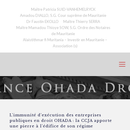
Maître Patricia SUID-VANHEMELRYCK
Amadou DIALLO, S.G. Cour suprême de Mauritanie
Dr Faustin EKOLLO
Maître Thierry SERRA
Maître Mamadou Thioye SOW, S.G. Ordre des Notaires
de Mauritanie
Alaistithmar fi Muritania – Investir en Mauritanie –
Association (s)
L’immunité d’exécution des entreprises
publiques en droit OHADA : la CCJA apporte
une pierre à l’édifice de son régime