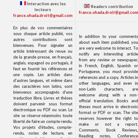
Interaction avec les
Readers contribution
lecteurs
france.ohada.droit@gmail.com
france.ohada.droit@gmail.com
En plus de vos commentaires
sous chaque article publié, vos
In addition to your comments
autres contributions sont
about each item published, you
bienvenues. Pour signaler un
are very welcome to interact. To
article intéressant de revue ou
notify any interesting article
de la grande presse, en français,
from any review or newspaper,
anglais, espagnol ou portugais, il
in French, English, Spanish or
faut en fournir les références et
Portuguese, you must provide
une copie. Les articles dans
references and a copy. Articles in
d’autres langues, et même dans
other languages, and even in
des caractères non latins, sont
non-Latin characters, are
bienvenus accompagnés d’une
welcome along with a non-
traduction libre. Livres et thèses
official translation. Books and
doivent parvenir sous format
theses must arrive in electronic
électronique ou PDF ou scan. Le
format or PDF or scan. The site
site se réserve néanmoins toute
reserves however the right to
liberté de faire un compte rendu.
make or not a report.
Vos projets d’études, compte-
Comments, Book Reviews,
rendu, notes de lecture, en
Reading notes, Conference