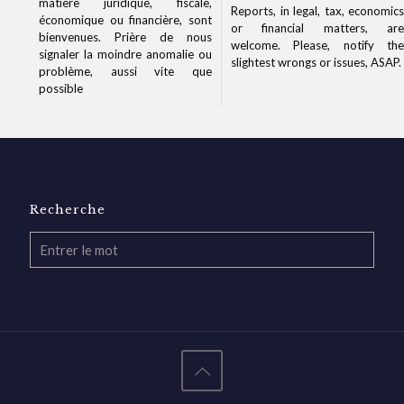
matière juridique, fiscale,
Reports, in legal, tax, economics
économique ou financière, sont
or financial matters, are
bienvenues. Prière de nous
welcome. Please, notify the
signaler la moindre anomalie ou
slightest wrongs or issues, ASAP.
problème, aussi vite que
possible
Recherche