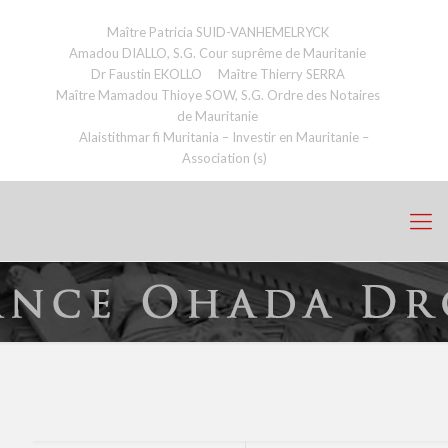
Maître Patricia SUID-VANHEMELRYCK
Amadou DIALLO, S.G. Cour suprême de Mauritanie
Dr Faustin EKOLLO
Maître Thierry SERRA
Maître Mamadou Thioye SOW, S.G. Ordre des Notaires
de Mauritanie
Alaistithmar fi Muritania – Investir en Mauritanie –
Association (s)