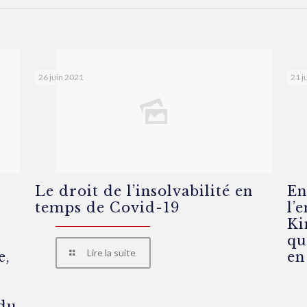
26 juin 2021
21 j
Le droit de l’insolvabilité en
En
temps de Covid-19
l’
Ki
qu
Lire la suite
e,
en
e
(du