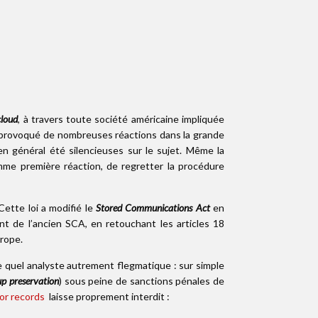
cloud
, à travers toute société américaine impliquée
a provoqué de nombreuses réactions dans la grande
n général été silencieuses sur le sujet. Même la
e première réaction, de regretter la procédure
Cette loi a modifié le
Stored Communications Act
en
t de l’ancien SCA, en retouchant les articles 18
urope.
te quel analyste autrement flegmatique : sur simple
p preservation
) sous peine de sanctions pénales de
 or records
laisse proprement interdit :