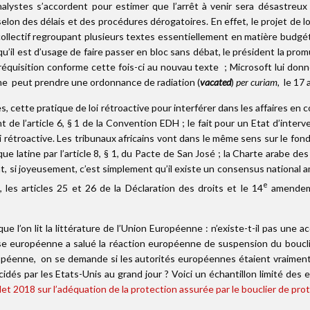
analystes s’accordent pour estimer que l’arrêt à venir sera désastreux p
i selon des délais et des procédures dérogatoires. En effet, le projet de
collectif regroupant plusieurs textes essentiellement en matière budgét
 qu’il est d’usage de faire passer en bloc sans débat, le président la p
e réquisition conforme cette fois-ci au nouvau texte ; Microsoft lui don
me peut prendre une ordonnance de radiation (
vacated
)
per curiam,
le 17 
ces, cette pratique de loi rétroactive pour interférer dans les affaires 
t de l’article 6, § 1 de la Convention EDH ; le fait pour un Etat d’inter
rétroactive. Les tribunaux africains vont dans le même sens sur le fonde
e latine par l’article 8, § 1, du Pacte de San José ; la Charte arabe 
ent, si joyeusement, c’est simplement qu’il existe un consensus national 
e
les articles 25 et 26 de la Déclaration des droits et le 14
amendem
l’on lit la littérature de l’Union Européenne : n’existe-t-il pas une 
resse européenne a salué la réaction européenne de suspension du boucl
uropéenne, on se demande si les autorités européennes étaient vraiment
és par les Etats-Unis au grand jour ? Voici un échantillon limité des 
let 2018 sur l’adéquation de la protection assurée par le bouclier de p