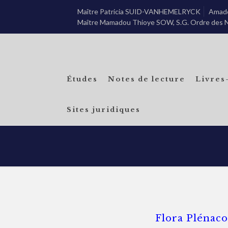
Maître Patricia SUID-VANHEMELRYCK
Amado
Maître Mamadou Thioye SOW, S.G. Ordre des N
Études
Notes de lecture
Livres
Sites juridiques
Flora Plénac