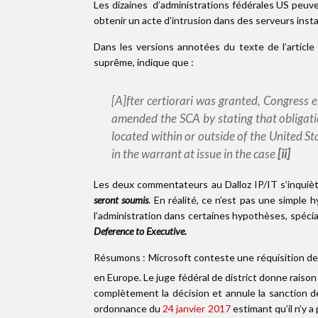
Les dizaines d’administrations fédérales US peuve
obtenir un acte d’intrusion dans des serveurs insta
Dans les versions annotées du texte de l’articl
suprême, indique que :
[A]fter certiorari was granted, Congress 
amended the SCA by stating that obligati
located within or outside of the United 
in the warrant at issue in the case
[ii]
Les deux commentateurs au Dalloz IP/IT s’inquiète
seront soumis
. En réalité, ce n’est pas une simple 
l’administration dans certaines hypothèses, spécia
Deference to Executive.
Résumons : Microsoft conteste une réquisition de l
en Europe. Le juge fédéral de district donne raiso
complètement la décision et annule la sanction 
ordonnance du
24 janvier 2017
estimant qu’il n’y a