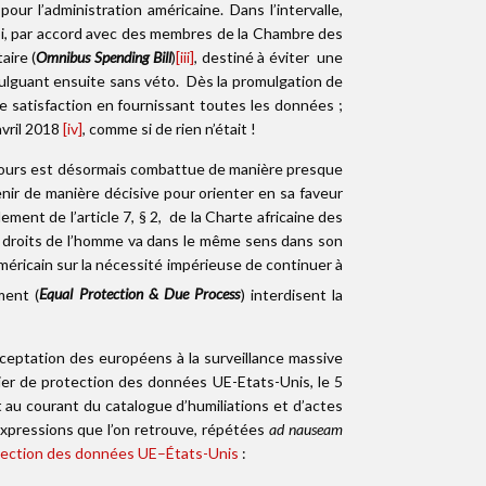
our l’administration américaine. Dans l’intervalle,
 loi, par accord avec des membres de la Chambre des
aire (
Omnibus Spending Bill
)
[iii]
, destiné à éviter une
romulguant ensuite sans véto. Dès la promulgation de
ne satisfaction en fournissant toutes les données ;
avril 2018
[iv]
, comme si de rien n’était !
en cours est désormais combattue de manière presque
venir de manière décisive pour orienter en sa faveur
ment de l’article 7, § 2, de la Charte africaine des
des droits de l’homme va dans le même sens dans son
américain sur la nécessité impérieuse de continuer à
ent (
Equal Protection & Due Process
) interdisent la
acceptation des européens à la surveillance massive
ier de protection des données UE-Etats-Unis, le 5
 au courant du catalogue d’humiliations et d’actes
expressions que l’on retrouve, répétées
ad nauseam
rotection des données UE–États-Unis
: