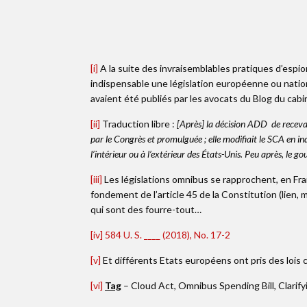
[i]
A la suite des invraisemblables pratiques d’esp
indispensable une législation européenne ou natio
avaient été publiés par les avocats du Blog du cab
[ii]
Traduction libre :
[Après] la décision ADD de recevabi
par le Congrès et promulguée ; elle modifiait le SCA en i
l’intérieur ou à l’extérieur des États-Unis. Peu après, le
[iii]
Les législations omnibus se rapprochent, en Franc
fondement de l’article 45 de la Constitution (lien
qui sont des fourre-tout…
[iv]
584 U. S. ____ (2018), No. 17-2
[v]
Et différents Etats européens ont pris des lois 
[vi]
Tag
– Cloud Act, Omnibus Spending Bill, Clarify