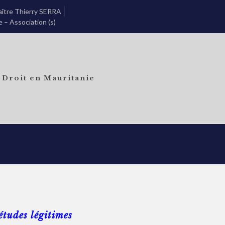
ître Thierry SERRA
e – Association (s)
Droit en Mauritanie
études légitimes