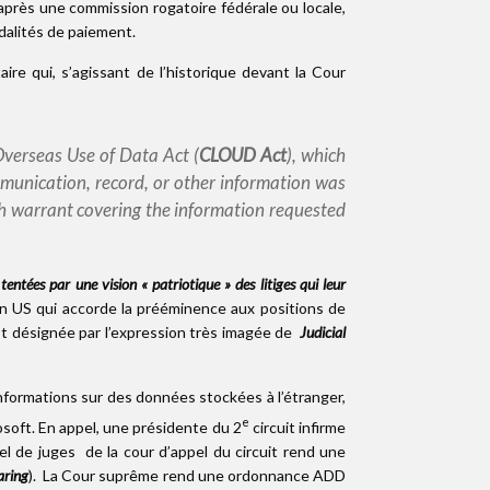
 après une commission rogatoire fédérale ou locale,
odalités de paiement.
e qui, s’agissant de l’historique devant la Cour
Overseas Use of Data Act (
CLOUD Act
), which
munication, record, or other information was
ch warrant covering the information requested
e
tentées par une vision « patriotique » des litiges qui leur
tion US qui accorde la prééminence aux positions de
est désignée par l’expression très imagée de
Judicial
informations sur des données stockées à l’étranger,
e
soft. En appel, une présidente du 2
circuit infirme
l de juges de la cour d’appel du circuit rend une
aring
). La Cour suprême rend une ordonnance ADD