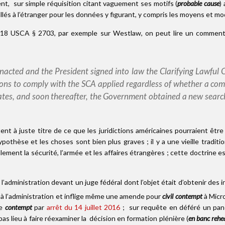
nt, sur simple réquisition citant vaguement ses motifs (
probable cause
)
llés à l’étranger pour les données y figurant, y compris les moyens et m
e 18 USCA § 2703, par exemple sur Westlaw, on peut lire un commentair
enacted and the President signed into law the Clarifying Lawful 
ons to comply with the SCA applied regardless of whether a com
States, and soon thereafter, the Government obtained a new sear
nt à juste titre de ce que les juridictions américaines pourraient êtr
hypothèse et les choses sont bien plus graves ; il y a une vieille tradi
lement la sécurité, l’armée et les affaires étrangères ; cette doctrine 
’administration devant un juge fédéral dont l’objet était d’obtenir des 
n à l’administration et inflige même une amende pour
civil contempt
à Micro
de
contempt
par
arrêt du 14 juillet 2016
; sur requête en déféré un pane
 pas lieu à faire réexaminer la décision en formation plénière (
en banc rehe