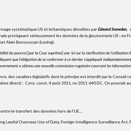
ionnage systématique US et britanniques dévoilées par
Edward Snowden,
q
nale protégeant sérieusement les données de la gloutonnerie US ; en Fra
inet Alain Bensoussan (Lexing).
lité du pourvoi [par la Cour suprême] une loi sur la clarification de l’utilisation 
ndiquant que l’obligation de se conformer à ce dernier s’appliquait indépendamment
 gouvernement a obtenu une nouvelle commission rogatoire couvrant les informations 
e, des cavaliers législatifs dont le principe est interdit par le Conseil 
, même direct) : Cons. const. 4 août 2011, no 2011-640 DC. On pourrait a
contre le transfert des données hors de l’UE…
ing Lawful Overseas Use of Data, Foreign Intelligence Surveillance Act,