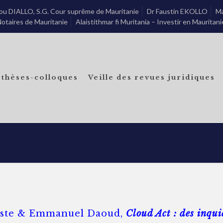
u DIALLO, S.G. Cour suprême de Mauritanie
Dr Faustin EKOLLO
Ma
otaires de Mauritanie
Alaistithmar fi Muritania – Investir en Mauritani
-thèses-colloques
Veille des revues juridiques
oste & Emmanuel Daoud,
Cloud Act : des inqui