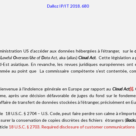
Dalloz IP/IT 2018. 680
ministration US d’accéder aux données hébergées à l’étranger, sur le
g
L
awful
O
verseas
U
se of
D
ata Act,
aka (alias)
Cloud Act
. Cette législation 
d-Est asiatique. En revanche, les revues juridiques européennes ont e
ée au point que La commissaire compétente s’est contentée, comm
bienvenue à l’indolence générale en Europe par rapport au
Cloud Act
[i]
.
e, après une décision défavorable de juges du fond sur le fondemen
 affaire de transfert de données stockées à l’étranger, précisément en E
cle 18 U.S.C. § 2704 – U.S. Code, peut faire perdre son calme à n’impor
assurer la conservation de copies discrètes des fichiers étrangers (
Backu
ticle
18 U.S.C. § 2703. Required disclosure of customer communications