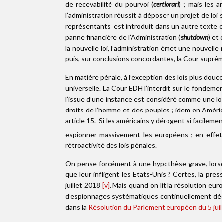
de recevabilité du pourvoi (
certiorari
) ; mais les 
l’administration réussit à déposer un projet de lo
représentants, est introduit dans un autre texte 
panne financière de l’Administration (
shutdown
) et
la nouvelle loi, l’administration émet une nouvell
puis, sur conclusions concordantes, la Cour suprê
En matière pénale, à l’exception des lois plus dou
universelle. La Cour EDH l’interdit sur le fondemen
l’issue d’une instance est considéré comme une loi 
droits de l’homme et des peuples ; idem en Amériqu
article 15. Si les américains y dérogent si facilem
espionner massivement les européens ; en effet, 
rétroactivité des lois pénales.
On pense forcément à une hypothèse grave, lorsque 
que leur infligent les Etats-Unis ? Certes, la p
juillet 2018
[v]
. Mais quand on lit la résolution e
d’espionnages systématiques continuellement décid
dans la
Résolution du Parlement européen du 5 juil