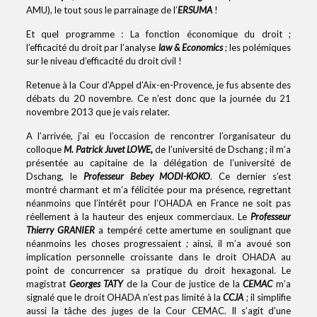
AMU), le tout sous le parrainage de l’
ERSUMA
!
Et quel programme : La fonction économique du droit ;
l’efficacité du droit par l’analyse
law & Economics
; les polémiques
sur le niveau d’efficacité du droit civil !
Retenue à la Cour d’Appel d’Aix-en-Provence, je fus absente des
débats du 20 novembre. Ce n’est donc que la journée du 21
novembre 2013 que je vais relater.
A l’arrivée, j’ai eu l’occasion de rencontrer l’organisateur du
colloque
M. Patrick Juvet LOWE,
de l’université de Dschang ; il m’a
présentée au capitaine de la délégation de l’université de
Dschang, le
Professeur Bebey MODI-KOKO
. Ce dernier s’est
montré charmant et m’a félicitée pour ma présence, regrettant
néanmoins que l’intérêt pour l’OHADA en France ne soit pas
réellement à la hauteur des enjeux commerciaux. Le
Professeur
Thierry GRANIER
a tempéré cette amertume en soulignant que
néanmoins les choses progressaient ; ainsi, il m’a avoué son
implication personnelle croissante dans le droit OHADA au
point de concurrencer sa pratique du droit hexagonal. Le
magistrat
Georges TATY
de la Cour de justice de la
CEMAC
m’a
signalé que le droit OHADA n’est pas limité à la
CCJA
; il simplifie
aussi la tâche des juges de la Cour CEMAC. Il s’agit d’une