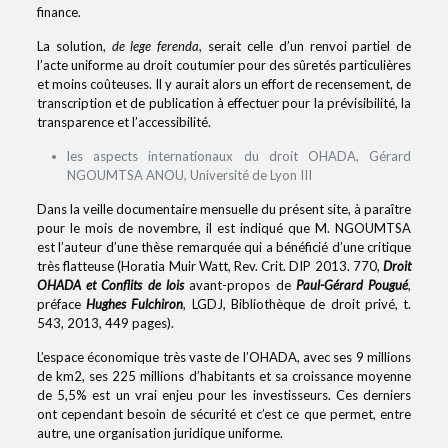
finance.
La solution,
de lege ferenda
, serait celle d’un renvoi partiel de
l’acte uniforme au droit coutumier pour des sûretés particulières
et moins coûteuses. Il y aurait alors un effort de recensement, de
transcription et de publication à effectuer pour la prévisibilité, la
transparence et l’accessibilité.
les aspects internationaux du droit OHADA, Gérard
NGOUMTSA ANOU, Université de Lyon III
Dans la veille documentaire mensuelle du présent site, à paraître
pour le mois de novembre, il est indiqué que M. NGOUMTSA
est l’auteur d’une thèse remarquée qui a bénéficié d’une critique
très flatteuse (Horatia Muir Watt, Rev. Crit. DIP 2013. 770,
Droit
OHADA et Conflits de lois
avant-propos de
Paul-Gérard Pougué
,
préface
Hughes Fulchiron
, LGDJ, Bibliothèque de droit privé, t.
543, 2013, 449 pages).
L’espace économique très vaste de l’OHADA, avec ses 9 millions
de km2, ses 225 millions d’habitants et sa croissance moyenne
de 5,5% est un vrai enjeu pour les investisseurs. Ces derniers
ont cependant besoin de sécurité et c’est ce que permet, entre
autre, une organisation juridique uniforme.