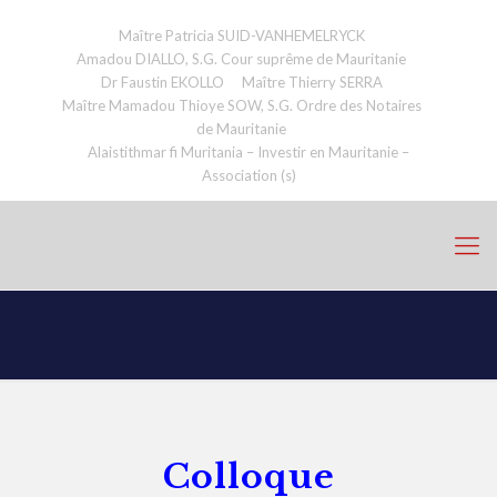
Maître Patricia SUID-VANHEMELRYCK
Amadou DIALLO, S.G. Cour suprême de Mauritanie
Dr Faustin EKOLLO
Maître Thierry SERRA
Maître Mamadou Thioye SOW, S.G. Ordre des Notaires
de Mauritanie
Alaistithmar fi Muritania – Investir en Mauritanie –
Association (s)
Colloque