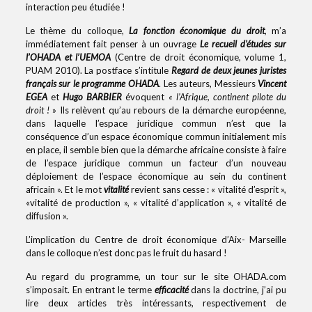
interaction peu étudiée !
Le thème du colloque,
La fonction économique du droit
, m’a
immédiatement fait penser à un ouvrage
Le recueil d’études sur
l’OHADA et l’UEMOA
(Centre de droit économique, volume 1,
PUAM 2010). La postface s’intitule
Regard de deux jeunes juristes
français sur le programme OHADA
. Les auteurs, Messieurs
Vincent
EGEA
et
Hugo BARBIER
évoquent
« l’Afrique, continent pilote du
droit !
» Ils relèvent qu’au rebours de la démarche européenne,
dans laquelle l’espace juridique commun n’est que la
conséquence d’un espace économique commun initialement mis
en place, il semble bien que la démarche africaine consiste à faire
de l’espace juridique commun un facteur d’un nouveau
déploiement de l’espace économique au sein du continent
africain ». Et le mot
vitalité
revient sans cesse : « vitalité d’esprit »,
«vitalité de production », « vitalité d’application », « vitalité de
diffusion ».
L’implication du Centre de droit économique d’Aix- Marseille
dans le colloque n’est donc pas le fruit du hasard !
Au regard du programme, un tour sur le site OHADA.com
s’imposait. En entrant le terme
efficacité
dans la doctrine, j’ai pu
lire deux articles très intéressants, respectivement de