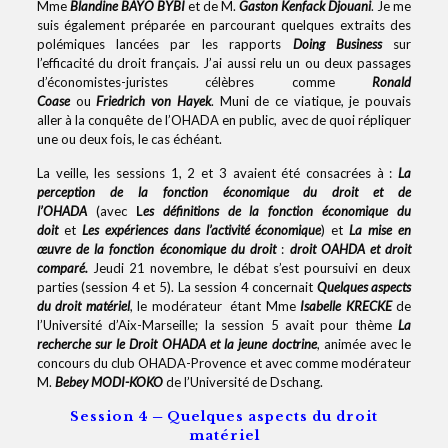
Mme
Blandine BAYO BYBI
et de M.
Gaston Kenfack Djouani
. Je me
suis également préparée en parcourant quelques extraits des
polémiques lancées par les rapports
Doing Business
sur
l’efficacité du droit français. J’ai aussi relu un ou deux passages
d’économistes-juristes célèbres comme
Ronald
Coase
ou
Friedrich von Hayek
. Muni de ce viatique, je pouvais
aller à la conquête de l’OHADA en public, avec de quoi répliquer
une ou deux fois, le cas échéant.
La veille, les sessions 1, 2 et 3 avaient été consacrées à :
La
perception de la fonction économique du droit et de
l’OHADA
(avec
L
es définitions de la fonction économique du
doit
et
Les expériences dans l’activité économique
) et
La mise en
œuvre de la fonction économique du droit
:
droit OAHDA et droit
comparé.
Jeudi 21 novembre, le débat s’est poursuivi en deux
parties (session 4 et 5). La session 4 concernait
Quelques aspects
du droit matériel
, le modérateur étant Mme
Isabelle KRECKE
de
l’Université d’Aix-Marseille; la session 5 avait pour thème
La
recherche sur le Droit OHADA et la jeune doctrine
, animée avec le
concours du club OHADA-Provence et avec comme modérateur
M.
Bebey MODI-KOKO
de l’Université de Dschang.
Session 4 ─ Quelques aspects du droit
matériel