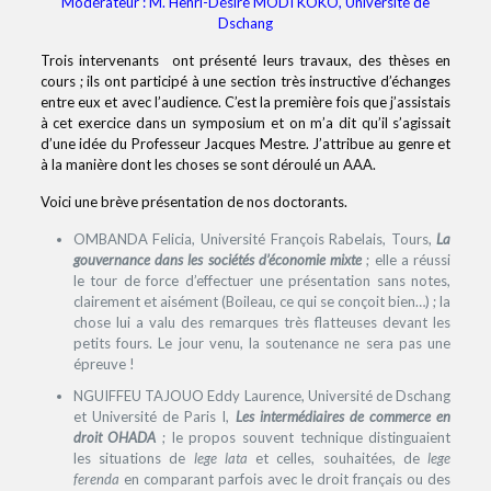
Modérateur : M. Henri-Désiré MODI KOKO, Université de
Dschang
Trois intervenants ont présenté leurs travaux, des thèses en
cours ; ils ont participé à une section très instructive d’échanges
entre eux et avec l’audience. C’est la première fois que j’assistais
à cet exercice dans un symposium et on m’a dit qu’il s’agissait
d’une idée du Professeur Jacques Mestre. J’attribue au genre et
à la manière dont les choses se sont déroulé un AAA.
Voici une brève présentation de nos doctorants.
OMBANDA Felicia, Université François Rabelais, Tours,
La
gouvernance dans les sociétés d’économie mixte
; elle a réussi
le tour de force d’effectuer une présentation sans notes,
clairement et aisément (Boileau, ce qui se conçoit bien…) ; la
chose lui a valu des remarques très flatteuses devant les
petits fours. Le jour venu, la soutenance ne sera pas une
épreuve !
NGUIFFEU TAJOUO Eddy Laurence, Université de Dschang
et Université de Paris I,
Les intermédiaires de commerce en
droit OHADA
; le propos souvent technique distinguaient
les situations de
lege lata
et celles, souhaitées, de
lege
ferenda
en comparant parfois avec le droit français ou des