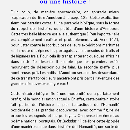
ou une histoire !
D’un coup, de manière spectaculaire, on apprécie mieux
l’explication du titre Annobon à la page 123. Cette explication
tient, par certains côtés, à une parabole biblique, sous la forme
du rappel de l’histoire, ou plutôt, d’une histoire d’Annobon.
Cette très belle histoire est-elle authentique ? Peu importe ; elle
est complètement réaliste et probablement vrai. Vers 1471,
pour lutter contre le scorbut lors de leurs expéditions maritimes
sur la route des épices, les portugais avaient besoins de fruits et
de légumes frais. Pour cela ils transplantèrent quelques africains
dans cette île déserte. Il semble que les premiers exilés
moururent de désespoir ou de faim. La seconde greffe, plus
nombreuse, prit. Les natifs d’Annobon seraient les descendants
de ce transfert forcé ; leurs ancêtre ont pris part à l’aventure des
grandes découvertes malgré eux !
Cette histoire intègre l’île à une modernité qui a parfaitement
préfiguré la mondialisation actuelle. En effet, cette petite histoire
fait partie de l’histoire la plus fantastique de l’Humanité
occidentale : les grandes découvertes, avec comme figure de
proue les espagnols et les portugais. On pense forcément au
poème national portugais,
Os Luciadas
; il célèbre cette épopée
d’une manière unique dans l’histoire de l’Humanité ; une sorte de