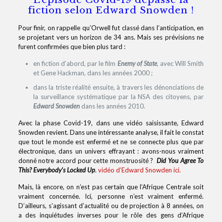
fiction selon Edward Snowden !
Pour finir, on rappelle qu’Orwell fut classé dans l’anticipation, en
se projetant vers un horizon de 34 ans. Mais ses prévisions ne
furent confirmées que bien plus tard :
en fiction d’abord, par le film
Enemy of State
, avec Will Smith
et Gene Hackman, dans les années 2000 ;
dans la triste réalité ensuite, à travers les dénonciations de
la surveillance systématique par la NSA des citoyens, par
Edward Snowden
dans les années 2010.
Avec la phase Covid-19, dans une vidéo saisissante, Edward
Snowden revient. Dans une intéressante analyse, il fait le constat
que tout le monde est enfermé et ne se connecte plus que par
électronique, dans un univers effrayant : avons-nous vraiment
donné notre accord pour cette monstruosité ?
Did You Agree To
This? Everybody’s Locked Up
.
vidéo d’Edward Snowden ici.
Mais, là encore, on n’est pas certain que l’Afrique Centrale soit
vraiment concernée. Ici, personne n’est vraiment enfermé.
D’ailleurs, s’agissant d’actualité ou de projection à 8 années, on
a des inquiétudes inverses pour le rôle des gens d’Afrique