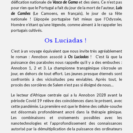
déification nationale de
Vasco de Gama
et des siens. Ce n’est pas
pour rien que le Portugal a fait du jour de la mort de l’auteur,
Luis
de Camões
(Le Camoens, en français), le jour de sa fête
nationale ! L’épopée portugaise fait mieux que l’Odyssée,
Homère n’étant qu’une légende, comme aiment à le rappeler les
portugais cultivés.
Os Luciadas !
C’est à un voyage équivalent que nous invite très agréablement
le roman : Annobon associé à
Os Luciadas
! C’est là que la
puissance des paraboles nous rappelle qu’il y a des embuches :
Annobon 1, 2 et 3. La championne transgénique s’écroule un
jour, en dehors de tout effort. Les jeunes presque éternels sont
confrontés à des vicissitudes peu enviables. Après tout, le
procès des sorcières de Salem n’est pas si éloigné de nous…
Le lecteur d’Afrique centrale qui a lu Annobon 2028 avant la
période Covid 19 relève des coïncidences dans le présent, avec
cette pandémie. La première est que le thème des cellule-souche
est désormais profondément ancré dans la thérapie génique.
Les combinaisons et croisements possibles avec les
nanotechnologies et l’approfondissement des connaissances
autorisé par la démultiplication de la puissance des ordinateurs