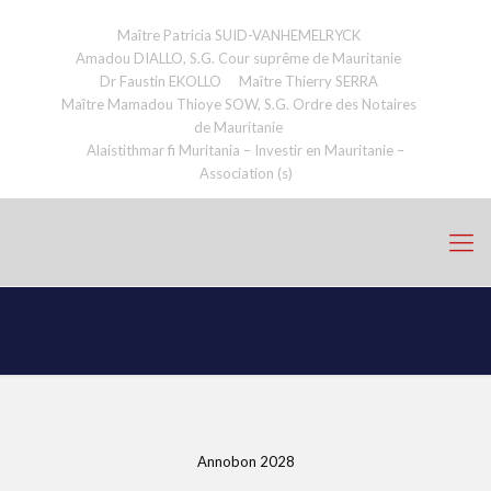
Maître Patricia SUID-VANHEMELRYCK
Amadou DIALLO, S.G. Cour suprême de Mauritanie
Dr Faustin EKOLLO
Maître Thierry SERRA
Maître Mamadou Thioye SOW, S.G. Ordre des Notaires
de Mauritanie
Alaistithmar fi Muritania – Investir en Mauritanie –
Association (s)
Annobon 2028