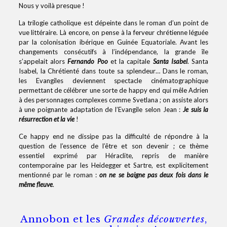
Nous y voilà presque !
La trilogie catholique est dépeinte dans le roman d’un point de
vue littéraire. Là encore, on pense à la ferveur chrétienne léguée
par la colonisation ibérique en Guinée Equatoriale. Avant les
changements consécutifs à l’indépendance, la grande île
s’appelait alors
Fernando Poo
et la capitale
Santa Isabel
. Santa
Isabel, la Chrétienté dans toute sa splendeur… Dans le roman,
les Evangiles deviennent spectacle cinématographique
permettant de célébrer une sorte de happy end qui mêle Adrien
à des personnages complexes comme Svetlana ; on assiste alors
à une poignante adaptation de l’Evangile selon Jean :
Je suis la
résurrection et la vie
!
Ce happy end ne dissipe pas la difficulté de répondre à la
question de l’essence de l’être et son devenir ; ce thème
essentiel exprimé par Héraclite, repris de manière
contemporaine par les Heidegger et Sartre, est explicitement
mentionné par le roman :
on ne se baigne pas deux fois dans le
même fleuve
.
Annobon et les
Grandes découvertes
,