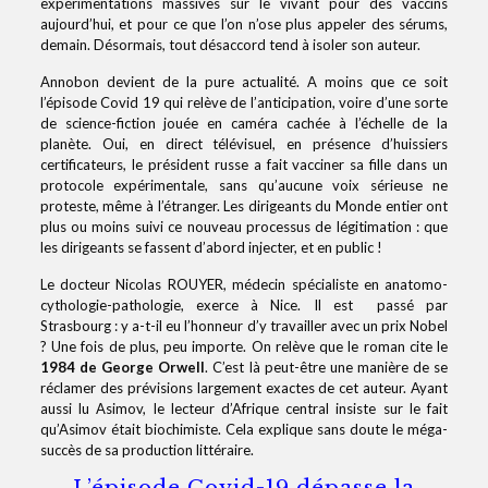
expérimentations massives sur le vivant pour des vaccins
aujourd’hui, et pour ce que l’on n’ose plus appeler des sérums,
demain. Désormais, tout désaccord tend à isoler son auteur.
Annobon devient de la pure actualité. A moins que ce soit
l’épisode Covid 19 qui relève de l’anticipation, voire d’une sorte
de science-fiction jouée en caméra cachée à l’échelle de la
planète. Oui, en direct télévisuel, en présence d’huissiers
certificateurs, le président russe a fait vacciner sa fille dans un
protocole expérimentale, sans qu’aucune voix sérieuse ne
proteste, même à l’étranger. Les dirigeants du Monde entier ont
plus ou moins suivi ce nouveau processus de légitimation : que
les dirigeants se fassent d’abord injecter, et en public !
Le docteur Nicolas ROUYER, médecin spécialiste en anatomo-
cythologie-pathologie, exerce à Nice. Il est passé par
Strasbourg : y a-t-il eu l’honneur d’y travailler avec un prix Nobel
? Une fois de plus, peu importe. On relève que le roman cite le
1984 de George Orwell
. C’est là peut-être une manière de se
réclamer des prévisions largement exactes de cet auteur. Ayant
aussi lu Asimov, le lecteur d’Afrique central insiste sur le fait
qu’Asimov était biochimiste. Cela explique sans doute le méga-
succès de sa production littéraire.
L’épisode Covid-19 dépasse la