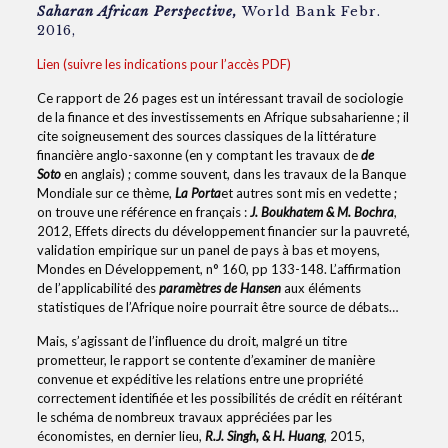
Saharan African Perspective,
World Bank Febr.
2016,
Lien (suivre les indications pour l’accès PDF)
Ce rapport de 26 pages est un intéressant travail de sociologie
de la finance et des investissements en Afrique subsaharienne ; il
cite soigneusement des sources classiques de la littérature
financière anglo-saxonne (en y comptant les travaux de
de
Soto
en anglais) ; comme souvent, dans les travaux de la Banque
Mondiale sur ce thème,
La Porta
et autres sont mis en vedette ;
on trouve une référence en français :
J. Boukhatem & M. Bochra
,
2012, Effets directs du développement financier sur la pauvreté,
validation empirique sur un panel de pays à bas et moyens,
Mondes en Développement, n° 160, pp 133-148. L’affirmation
de l’applicabilité des
paramètres de Hansen
aux éléments
statistiques de l’Afrique noire pourrait être source de débats…
Mais, s’agissant de l’influence du droit, malgré un titre
prometteur, le rapport se contente d’examiner de manière
convenue et expéditive les relations entre une propriété
correctement identifiée et les possibilités de crédit en réitérant
le schéma de nombreux travaux appréciées par les
économistes, en dernier lieu,
R.J. Singh, & H. Huang
, 2015,