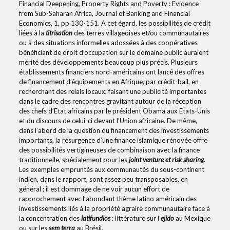
Financial Deepening, Property Rights and Poverty : Evidence
from Sub-Saharan Africa, Journal of Banking and Financial
Economics, 1, pp 130-151. A cet égard, les possibilités de crédit
liées à la
titrisation
des terres villageoises et/ou communautaires
ou à des situations informelles adossées à des coopératives
bénéficiant de droit d’occupation sur le domaine public auraient
mérité des développements beaucoup plus précis. Plusieurs
établissements financiers nord-américains ont lancé des offres
de financement d’équipements en Afrique, par crédit-bail, en
recherchant des relais locaux, faisant une publicité importantes
dans le cadre des rencontres gravitant autour de la réception
des chefs d’Etat africains par le président Obama aux Etats-Unis
et du discours de celui-ci devant l’Union africaine. De même,
dans l’abord de la question du financement des investissements
importants, la résurgence d’une finance islamique rénovée offre
des possibilités vertigineuses de combinaison avec la finance
traditionnelle, spécialement pour les
joint venture et risk sharing
.
Les exemples empruntés aux communautés du sous-continent
indien, dans le rapport, sont assez peu transposables, en
général ; il est dommage de ne voir aucun effort de
rapprochement avec l’abondant thème latino américain des
investissements liés à la propriété agraire communautaire face à
la concentration des
latifundios
: littérature sur l’
ejido
au Mexique
ou sur les
sem terra
au Brésil.