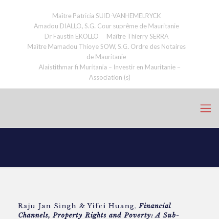
Maître Patricia SUID-VANHEMELRYCK
Amadou DIALLO, S.G. Cour suprême de Mauritanie
Dr Faustin EKOLLO
Maître Thierry SERRA
Maître Mamadou Thioye SOW, S.G. Ordre des Notaires
de Mauritanie
Alaistithmar fi Muritania – Investir en Mauritanie –
Association (s)
Raju Jan Singh & Yifei Huang,
Financial
Channels, Property Rights and Poverty: A Sub-