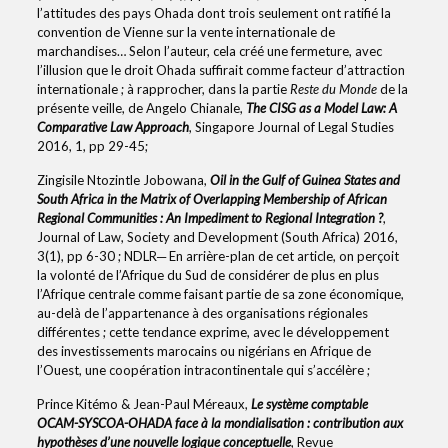
l’attitudes des pays Ohada dont trois seulement ont ratifié la
convention de Vienne sur la vente internationale de
marchandises… Selon l’auteur, cela créé une fermeture, avec
l’illusion que le droit Ohada suffirait comme facteur d’attraction
internationale ; à rapprocher, dans la partie
Reste du Monde
de la
présente veille, de Angelo Chianale,
The CISG as a Model Law: A
Comparative Law Approach
, Singapore Journal of Legal Studies
2016, 1, pp 29-45;
Zingisile Ntozintle Jobowana,
Oil in the Gulf of Guinea States and
South Africa in the Matrix of Overlapping Membership of African
Regional Communities : An Impediment to Regional Integration ?
,
Journal of Law, Society and Development (South Africa) 2016,
3(1), pp 6-30 ; NDLR─ En arrière-plan de cet article, on perçoit
la volonté de l’Afrique du Sud de considérer de plus en plus
l’Afrique centrale comme faisant partie de sa zone économique,
au-delà de l’appartenance à des organisations régionales
différentes ; cette tendance exprime, avec le développement
des investissements marocains ou nigérians en Afrique de
l’Ouest, une coopération intracontinentale qui s’accélère ;
Prince Kitémo & Jean-Paul Méreaux,
Le système comptable
OCAM-SYSCOA-OHADA face à la mondialisation : contribution aux
hypothèses d’une nouvelle logique conceptuelle
, Revue