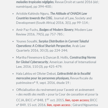
maladies tropicales négligées
, Revue Droit et santé 2016 (éd ;
numérique), pp 394-400 ;
Aristide Kahindo Nguru,
The Attitude of OHADA Law
Countries towards the CISG
, Journal of Law, Society and
Development (South Africa) 2016, 3(1), pp 99-114 ;
Amir Paz-Fuchs,
Badges of Modern Slavery
, Modern Law
Review 2016, 79(5), pp 757-785 ;
Younes Soualhi,
Surplus Distribution in Current Takaful
Operations: A Critical Shariah Perspective
, Arab Law
Quarterly 2016, 30 (3), pp 224-244;
Martha Finnemore & Duncan B. Hollis,
Constructing Norms
for Global Cybersecurity
, American Journal of International
Law, 2016, 110 (3), pp 425-479;
Hala Lahlou et Olivier Debat,
L’attractivité de la fiscalité
marocaine pour les personnes physiques,
Revue fiscale du
patrimoine n° 9, sept. 2016, étude 19 ;
Officialisation du revirement pour l’avenir et avènement
«
des motifs des motifs
» pour la Cour de cassation et pour la
er
CCJA, BICC n° 848, 1
oct. 2015,
lien, open access;
BICC
n° 849, 15 oct. 2016,
lien, open access
; Gérard Ngoumtsa