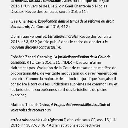
Le nouveau discours contractuel
, Actes du colloque du 10 juin
2016 à l’Université de Lille 2, dir. Gaël Chantepie & Nicolas
Dissaux, Revue des contrats, sept. 2016, 511 ;
Gaël Chantepie,
L’application dans le temps de la réforme du droit
des contrats
, AJ Contrat 2016, 412 ;
Dominique Fenouillet,
Les valeurs morales
, Revue des contrats
2016, n° 3, 589 (article publié dans le cadre du dossier
« le
nouveau discours contractuel »
);
Frédéric Zenati-Castaing,
La juridictionnalisation de la Cour de
cassation
, RTD Civ. 2016, 511 ; NDLR ─ L’auteur n’aime
clairement pas l’évolution de la Cour de cassation en matière de
proportionnalité, de véritable motivation ou de revirement pour
l’avenir… Comme la majorité de la doctrine juridique française, il
considère à tort que les juridictions suprêmes de common law et
les juridictions européennes sont des juridictions de pleine
exercice ;
Mathieu Touzeil-Divina,
A Propos de l’opposabilité des délais et
voies voies de recours : un
arrêt « raisonnable » de règlement ?
, obs. crit. sous CE, ass. 13 juill.
2016, n° 387763, JCP Administrations et collectivités