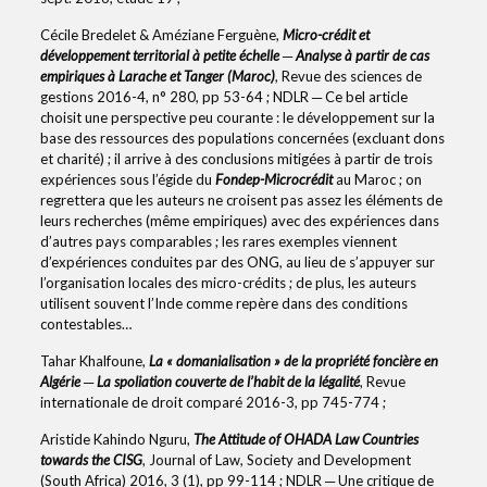
Cécile Bredelet & Améziane Ferguène,
Micro-crédit et
développement territorial à petite échelle ─ Analyse à partir de cas
empiriques à Larache et Tanger (Maroc)
, Revue des sciences de
gestions 2016-4, n° 280, pp 53-64 ; NDLR ─ Ce bel article
choisit une perspective peu courante : le développement sur la
base des ressources des populations concernées (excluant dons
et charité) ; il arrive à des conclusions mitigées à partir de trois
expériences sous l’égide du
Fondep-Microcrédit
au Maroc ; on
regrettera que les auteurs ne croisent pas assez les éléments de
leurs recherches (même empiriques) avec des expériences dans
d’autres pays comparables ; les rares exemples viennent
d’expériences conduites par des ONG, au lieu de s’appuyer sur
l’organisation locales des micro-crédits ; de plus, les auteurs
utilisent souvent l’Inde comme repère dans des conditions
contestables…
Tahar Khalfoune,
La « domanialisation » de la propriété foncière en
Algérie ─ La spoliation couverte de l’habit de la légalité
, Revue
internationale de droit comparé 2016-3, pp 745-774 ;
Aristide Kahindo Nguru,
The Attitude of OHADA Law Countries
towards the CISG
, Journal of Law, Society and Development
(South Africa) 2016, 3 (1), pp 99-114 ; NDLR ─ Une critique de