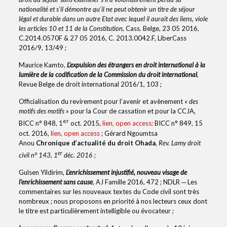
nationalité et s’il démontre qu’il ne peut obtenir un titre de séjour
légal et durable dans un autre Etat avec lequel il aurait des liens, viole
les articles 10 et 11 de la Constitution
, Cass. Belge, 23 05 2016,
C.2014.0570F & 27 05 2016, C. 2013.0042.F, LiberCass
2016/9, 13/49 ;
Maurice Kamto,
L’expulsion des étrangers en droit international à la
lumière de la codification de la Commission du droit international
,
Revue Belge de droit international 2016/1, 103 ;
Officialisation du revirement pour l’avenir et avènement «
des
motifs des motifs
» pour la Cour de cassation et pour la CCJA,
er
BICC n° 848, 1
oct. 2015,
lien, open access;
BICC n° 849, 15
oct. 2016,
lien, open access
; Gérard Ngoumtsa
Anou
Chronique d’actualité du droit Ohada
, Rev. Lamy droit
er
civil n° 143, 1
déc. 2016 ;
Gulsen Yildirim,
L’enrichissement injustifié, nouveau visage de
l’enrichissement sans cause
, AJ Famille 2016, 472 ; NDLR ─ Les
commentaires sur les nouveaux textes du Code civil sont très
nombreux ; nous proposons en priorité à nos lecteurs ceux dont
le titre est particulièrement intelligible ou évocateur ;