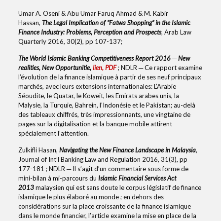
Umar A. Oseni & Abu Umar Faruq Ahmad & M. Kabir
Hassan,
The Legal Implication of “Fatwa Shopping” in the Islamic
Finance Industry: Problems, Perception and Prospects
, Arab Law
Quarterly 2016, 30(2), pp 107-137;
The World Islamic Banking Competitiveness Report 2016 ─ New
realities, New Opportunitie,
lien, PDF
; NDLR ─ Ce rapport examine
l’évolution de la finance islamique à partir de ses neuf principaux
marchés, avec leurs extensions internationales: L’Arabie
Séoudite, le Quatar, le Koweit, les Emirats arabes unis, la
Malysie, la Turquie, Bahrein, l’Indonésie et le Pakistan; au-delà
des tableaux chiffrés, très impressionnants, une vingtaine de
pages sur la digitalisation et la banque mobile attirent
spécialement l’attention.
Zulkifli Hasan,
Navigating the New Finance Landscape in Malaysia
,
Journal of Int’l Banking Law and Regulation 2016, 31(3), pp
177-181 ; NDLR ─ Il s’agit d’un commentaire sous forme de
mini-bilan à mi-parcours du
Islamic Financial Services Act
2013
malaysien qui est sans doute le corpus législatif de finance
islamique le plus élaboré au monde ; en dehors des
considérations sur la place croissante de la finance islamique
dans le monde financier, l’article examine la mise en place de la