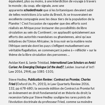
équivalent, plus ou moins, à une interdiction de voyage à travers
le monde ; du coup, elle signale, avec une
apparente
schadenfreude
que si les britanniques devaient subir
de telles restrictions à la suite du Brexit, ils se trouveraient en
excellente compagnie avec les deux tiers de la population de la
Planète ! C’est l’occasion de rappeler que des efforts sont
réalisés en Afrique pour instaurer des possibilités de libre
circulation au sein du Continent ; on applaudit spécialement aux
efforts des autorités rwandaises ou ghanéennes, ainsi qu’aux
initiatives de l’Union Africaine ; le trou noir en la matière reste
l’Afrique centrale dont les pays s’infligent mutuellement une
véritable flagellation, en commençant à peine à « réfléchir » sur le
thème de la libre circulation des personnes …
Avidan Kent & Jamie Trinidad,
International Law Scholars as Amici
Curiae: An Emerging Dialogue (of the deaf)?
, Leiden Journal of Int’l
Law 2016, 29(4), pp 1081-1101;
Steve Hedley,
Publication Review : Contract as Promise
,
Charles
Fried (
Oxford Un. Pr., 2015), in Law Quarterly Review 2016,
132, pp 678-680 ; la seconde édition de
Contract as Promise
fut
un évènement en droit fondamental et en théorie du droit; la
recension faite par Steve Hedley souligne les rares points de
l’évolution doctrinale du professeur Fried, comme sa moindre