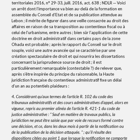
territoriales 2016, n° 29-33, juill. 2016, act. 638 ; NDLR ─ Voici
un arrêt dont l’importance va bien au-delà de la formation en
assemblée du Conseil d’Etat et de sa publication attendue au
Lebon ; il mérite de figurer dans une veille consacrée au droit des
affaires en raison de sa transposition au contentieux fiscal ou à
celui de l’urbanisme, entre autres ; bien sûr l’application de cette
doctrine en droit administratif dans certains pays de la zone
Ohada est probable ; après le rapport du Conseil sur le droit
souple, voici une autre avancée qui se caractérise par une
création spectaculaire de droit et qui nourrira les dissertations
concernant la jurisprudence source de droit ; il est
particulièrement remarquable (contestable ?) de relever que,
après s’être inspirée du principe du raisonnable, la Haute
juridiction française du contentieux administratif fixe un délai
d’un an au potentiels plaideurs :
4. Considérant qu’aux termes de l’article R. 102 du code des
tribunaux administratifs et des cours administratives d’appel, alors en
vigueur, repris au premier alinéa de l’article R. 421-1 du code de
justice administrative : ” Sauf en matière de travaux publics, la
juridiction ne peut être saisie que par voie de recours formé contre
une décision, et ce, dans les deux mois à partir de la notification ou
de la publication de la décision attaquée. ” ; qu’il résulte des
dispositions citées au point 1 que lorsque la notification ne comporte