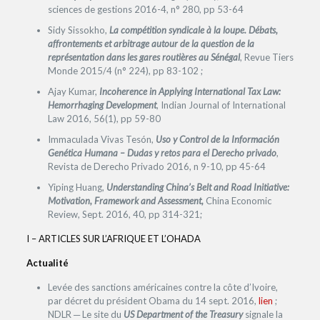
sciences de gestions 2016-4, n° 280, pp 53-64
Sidy Sissokho,
La compétition syndicale à la loupe. Débats,
affrontements et arbitrage autour de la question de la
représentation dans les gares routières au Sénégal
, Revue Tiers
Monde 2015/4 (n° 224), pp 83-102 ;
Ajay Kumar,
Incoherence in Applying International Tax Law:
Hemorrhaging Development
, Indian Journal of International
Law 2016, 56(1), pp 59-80
Immaculada Vivas Tesón,
Uso y Control de la Información
Genética Humana – Dudas y retos para el Derecho privado
,
Revista de Derecho Privado 2016, n 9-10, pp 45-64
Yiping Huang,
Understanding China’s Belt and Road Initiative:
Motivation, Framework and Assessment,
China Economic
Review, Sept. 2016, 40, pp 314-321;
I – ARTICLES SUR L’AFRIQUE ET L’OHADA
Actualité
Levée des sanctions américaines contre la côte d’Ivoire,
par décret du président Obama du 14 sept. 2016,
lien
;
NDLR ─ Le site du
US
Department of the Treasury
signale la