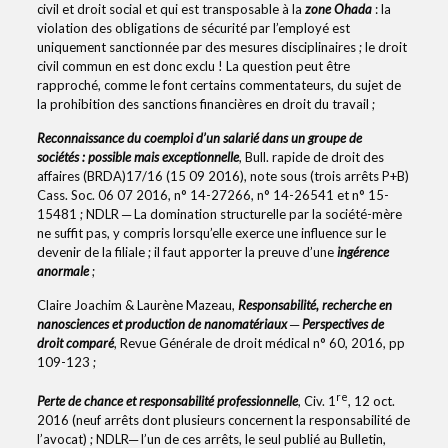
civil et droit social et qui est transposable à la
zone Ohada
: la
violation des obligations de sécurité par l’employé est
uniquement sanctionnée par des mesures disciplinaires ; le droit
civil commun en est donc exclu ! La question peut être
rapproché, comme le font certains commentateurs, du sujet de
la prohibition des sanctions financières en droit du travail ;
Reconnaissance du coemploi d’un salarié dans un groupe de
sociétés : possible mais exceptionnelle
, Bull. rapide de droit des
affaires (BRDA)17/16 (15 09 2016), note sous (trois arrêts P+B)
Cass. Soc. 06 07 2016, n° 14-27266, n° 14-26541 et n° 15-
15481 ; NDLR ─ La domination structurelle par la société-mère
ne suffit pas, y compris lorsqu’elle exerce une influence sur le
devenir de la filiale ; il faut apporter la preuve d’une
ingérence
anormale
;
Claire Joachim & Laurène Mazeau,
Responsabilité, recherche en
nanosciences et production de nanomatériaux ─ Perspectives de
droit comparé
, Revue Générale de droit médical n° 60, 2016, pp
109-123 ;
re
Perte de chance et responsabilité professionnelle
, Civ. 1
, 12 oct.
2016 (neuf arrêts dont plusieurs concernent la responsabilité de
l’avocat) ; NDLR─ l’un de ces arrêts, le seul publié au Bulletin,