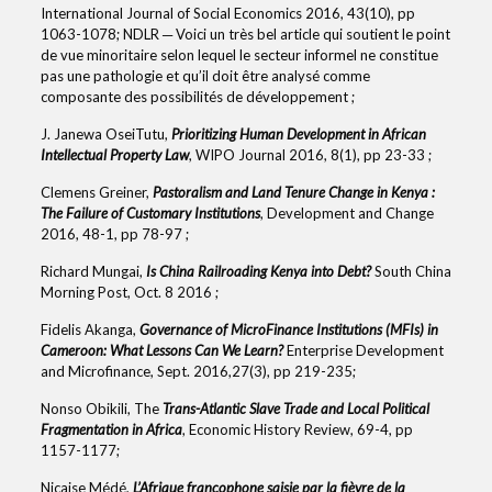
International Journal of Social Economics 2016, 43(10), pp
1063-1078; NDLR ─ Voici un très bel article qui soutient le point
de vue minoritaire selon lequel le secteur informel ne constitue
pas une pathologie et qu’il doit être analysé comme
composante des possibilités de développement ;
J. Janewa OseiTutu,
Prioritizing Human Development in African
Intellectual Property Law
, WIPO Journal 2016, 8(1), pp 23-33 ;
Clemens Greiner,
Pastoralism and Land Tenure Change in Kenya :
The Failure of Customary Institutions
, Development and Change
2016, 48-1, pp 78-97 ;
Richard Mungai,
Is China Railroading Kenya into Debt?
South China
Morning Post, Oct. 8 2016 ;
Fidelis Akanga,
Governance of MicroFinance Institutions (MFIs) in
Cameroon: What Lessons Can We Learn?
Enterprise Development
and Microfinance, Sept. 2016,27(3), pp 219-235;
Nonso Obikili, The
Trans-Atlantic Slave Trade and Local Political
Fragmentation in Africa
, Economic History Review, 69-4, pp
1157-1177;
Nicaise Médé,
L’Afrique francophone saisie par la fièvre de la