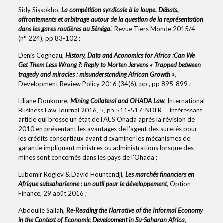
Sidy Sissokho,
La compétition syndicale à la loupe. Débats,
affrontements et arbitrage autour de la question de la représentation
dans les gares routières au Sénégal
, Revue Tiers Monde 2015/4
(n° 224), pp 83-102 ;
Denis Cogneau,
History, Data and Aconomics for Africa :Can We
Get Them Less Wrong ?: Reply to Morten Jervens « Trapped between
tragedy and miracles : misunderstanding African Growth »
,
Development Review Policy 2016 (34(6), pp , pp 895-899 ;
Liliane Doukoure,
Mining Collateral and OHADA Law
, International
Business Law Journal 2016, 5, pp 511-517; NDLR ─ Intéressant
article qui brosse un état de l’AUS Ohada après la révision de
2010 en présentant les avantages de l’agent des suretés pour
les crédits consortiaux avant d’examiner les mécanismes de
garantie impliquant ministres ou administrations lorsque des
mines sont concernés dans les pays de l’Ohada ;
Lubomir Roglev & David Hountondji,
Les marchés financiers en
Afrique subsaharienne : un outil pour le développement
, Option
Finance, 29 août 2016 ;
Abdoulie Sallah,
Re-Reading the Narrative of the Informal Economy
in the Context of Economic Development in Su-Saharan Africa
,