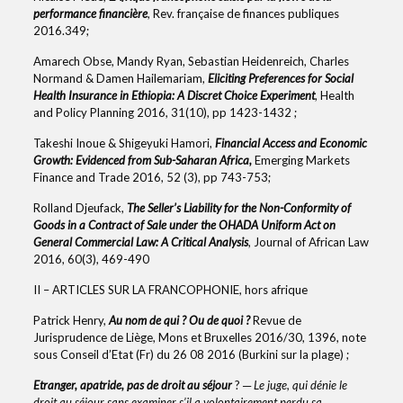
performance financière
, Rev. française de finances publiques
2016.349;
Amarech Obse, Mandy Ryan, Sebastian Heidenreich, Charles
Normand & Damen Hailemariam,
Eliciting Preferences for Social
Health Insurance in Ethiopia: A Discret Choice Experiment
, Health
and Policy Planning 2016, 31(10), pp 1423-1432 ;
Takeshi Inoue & Shigeyuki Hamori,
Financial Access and Economic
Growth: Evidenced from Sub-Saharan Africa,
Emerging Markets
Finance and Trade 2016, 52 (3), pp 743-753;
Rolland Djeufack,
The Seller’s Liability for the Non-Conformity of
Goods in a Contract of Sale under the OHADA Uniform Act on
General Commercial Law: A Critical Analysis
, Journal of African Law
2016, 60(3), 469-490
II – ARTICLES SUR LA FRANCOPHONIE, hors afrique
Patrick Henry,
Au nom de qui ? Ou de quoi ?
Revue de
Jurisprudence de Liège, Mons et Bruxelles 2016/30, 1396, note
sous Conseil d’Etat (Fr) du 26 08 2016 (Burkini sur la plage) ;
Etranger, apatride, pas de droit au séjour
? ─
Le juge, qui dénie le
droit au séjour sans examiner s’il a volontairement perdu sa