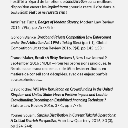
hostilité à l’égard de la notion de
consideration
ou sa meilleure
disposition envers les
implied terms
; pour le reste, il cite dans le
texte
Edith Piaf : Je ne regrette rien
!
Amir Paz-Fuchs,
Badges of Modern Slavery
, Modern Law Review
2016, 79(5), pp 757-785 ;
Gordon Blanke,
Brexit and Private Competition Law Enforcemnt
under the Arbitration Act 1996 : Taking Stock
(part 1), Global
Competition Litigation Review 2016, 9(4), pp 145-153 ;
Franck Maher,
Brexit : A Risky Business ?,
New Law Journal 9
September 2016 ; NDLR ─ Pour les professions juridiques, le
Brexit est une source de maux de tête : les incertitudes en
matière de conseil sont décuplées, avec des enjeux parfois
stratosphériques….
David Ridley,
Will New Regulation on Crowdfunding in the United
Kingdom and United States Have a Positive Impact and Lead to
Crowdfunding Becoming an Established financing Technique ?
,
Statute Law Review 2016, 37-1, pp 57-76;
Younes Soualhi,
Surplus Distribution in Current Takaful Operations:
A Critical Shariah Perspective
, Arab Law Quarterly 2016, 30 (3),
pp 224-244;