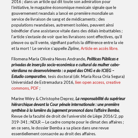
2016 ; dans un article qui dit toute son admiration pour
l’initiative, le magazine économique mexicain signale que le
gouvernement rwandais a lancé en première mondiale un
service de livraison de sang et de médicaments ; des
populations rwandaises, autrement isolées, peuvent ainsi
bénéficier d’une assistance vitale dans des délais imbattables ;
l’article s’extasie de voir que les livraisons sont effectives, qu’il
pleuve ou qu’il vente, signifiant parfois la différence entre la vie
et la mort ! Le service s’appelle
Zipline
,
Article en accès libre.
Filomena María Oliveira Neves Andrande,
Políticas Públicas e
privadas de inserção socio-económica e cultural da mulher cabo-
vierdiana no desenvolvimento : o papel das ONG e do ICIEG –
Estudio comparativo
, tesis doctoral (dir. María Rosa Oria Segura)
Universidad de Estremadura 2016,
lien open access, creative
commons, PDF
;
Marine Wéry & Christophe Deprez,
La responsabilité du supérieur
hiérarchique devant la Cour pénale internationale : une première
synthèse à la lumière du jugement prononcé dans l’affaire Bemba
,
Revue de la faculté de droit de l’université de Liège 2016/2, pp
319-341 ; NDLR ─ Le cadre compte pour le climat des affaires ;
en ce sens, le dossier Bemba a sa place dans une revue
essentiellement consacrée au droit des affaires.