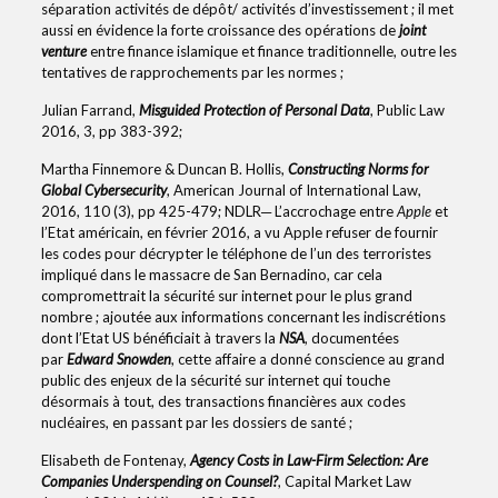
séparation activités de dépôt/ activités d’investissement ; il met
aussi en évidence la forte croissance des opérations de
joint
venture
entre finance islamique et finance traditionnelle, outre les
tentatives de rapprochements par les normes ;
Julian Farrand,
Misguided Protection of Personal Data
, Public Law
2016, 3, pp 383-392;
Martha Finnemore & Duncan B. Hollis,
Constructing Norms for
Global Cybersecurity
, American Journal of International Law,
2016, 110 (3), pp 425-479; NDLR─ L’accrochage entre
Apple
et
l’Etat américain, en février 2016, a vu Apple refuser de fournir
les codes pour décrypter le téléphone de l’un des terroristes
impliqué dans le massacre de San Bernadino, car cela
compromettrait la sécurité sur internet pour le plus grand
nombre ; ajoutée aux informations concernant les indiscrétions
dont l’Etat US bénéficiait à travers la
NSA
, documentées
par
Edward Snowden
, cette affaire a donné conscience au grand
public des enjeux de la sécurité sur internet qui touche
désormais à tout, des transactions financières aux codes
nucléaires, en passant par les dossiers de santé ;
Elisabeth de Fontenay,
Agency Costs in Law-Firm Selection: Are
Companies Underspending on Counsel?
, Capital Market Law