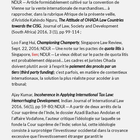
NDLR ─ Article formidablement cultivé sur la convention de
Vienne sur la vente internationale de marchandises… à
rapprocher, dans la rubrique Afrique de la présente veille,
d’Aristide Kahindo Nguru,
The Attitude of OHADA Law Countries
towards the CISG
, Journal of Law, Society and Development
(South Africa) 2016, 3 (1), pp 99-114 ;
Loo Fang Hui,
Championing Champerty
, Singapore Law Review,
Sept. 22, 2016; NDLR ─ Une note sur les pactes de
quota litis
à
Singapore,
lien
; NDLR ─ Le vieux débat sur le pacte de quota litis
est probablement dépassé… Les cadres et juristes Ohada
doivent plutôt avoir à l’esprit le
paiement des procès par un
tiers
(
third party funding
); c’est parfois, en matière de contentieux
internationaux, la solution la plus réaliste pour accéder à un
tribunal;
Ajay Kumar,
Incoherence in Applying International Tax Law:
Hemorrhaging Development
, Indian Journal of International Law
2016, 56(1), pp 59-80; NDLR ─ A partir de deux arrêts de la
Cour suprême de l’Inde, le dossier Azadi Bachao Andolan et
l’affaire Vodafone, l’auteur critique l’idéologie sur laquelle se
fonde la Cour suprême de l’Inde; selon lui, cette idéologie
consiste à surprotéger l’investisseur occidental dans la croyance
excessive que l’investissement étranger garantit le