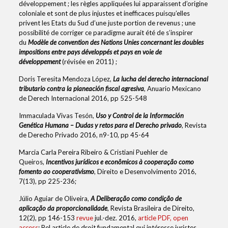
développement ; les règles appliquées lui apparaissent d’origine
coloniale et sont de plus injustes et inefficaces puisqu’elles
privent les Etats du Sud d’une juste portion de revenus ; une
possibilité de corriger ce paradigme aurait été de s’inspirer
du
Modèle de convention des Nations Unies concernant les doubles
impositions entre pays développés et pays en voie de
développement
(révisée en 2011) ;
Doris Teresita Mendoza López,
La lucha del derecho internacional
tributario contra la planeación fiscal agresiva
, Anuario Mexicano
de Derech Internacional 2016, pp 525-548
Immaculada Vivas Tesón,
Uso y Control de la Información
Genética Humana – Dudas y retos para el Derecho privado
, Revista
de Derecho Privado 2016, n9-10, pp 45-64
Marcia Carla Pereira Ribeiro & Cristiani Puehler de
Queiros,
Incentivos jurídicos e econômicos à cooperação como
fomento ao cooperativismo
, Direito e Desenvolvimento 2016,
7(13), pp 225-236;
Júlio Aguiar de Oliveira,
A Deliberação como condição de
aplicação da proporcionalidade
, Revista Brasileira de Direito,
12(2), pp 146-153
revue
jul.-dez. 2016,
article PDF, open
access
; Bel article de droit fundamental qui intéresse juristes