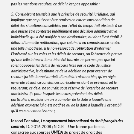
pas les mentions requises, ce délai n’est pas opposable ;
5. Considérant toutefois que le principe de sécurité juridique, qui
implique que ne puissent être remises en cause sans condition de
délai des situations consolidées par l’effet du temps, fait obstacle à ce
que puisse être contestée indéfiniment une décision administrative
individuelle qui a été notifiée à son destinataire, ou dont il est établi, à
défaut d’une telle notification, que celui-ci a eu connaissance ; qu’en
une telle hypothèse, si le non-respect de l’obligation d’informer
l’intéressé sur les voies et les délais de recours, ou l’absence de preuve
qu’une telle information a bien été fournie, ne permet pas que lui
soient opposés les délais de recours fixés par le code de justice
administrative, le destinataire de la décision ne peut exercer de
recours juridictionnel au-delà d’un délai raisonnable ; qu’en règle
générale et sauf circonstances particulières dont se prévaudrait le
requérant, ce délai ne saurait, sous réserve de l’exercice de recours
administratifs pour lesquels les textes prévoient des délais
particuliers, excéder un an à compter de la date à laquelle une
décision expresse lui a été notifiée ou de la date à laquelle il est établi
qu’il en a eu connaissance ;
Marcel Fontaine,
Le rayonnement international du droit français des
contrats
, D. 2016.2008 ; NDLR ─ Une bonne partie est
consacrée aux sources
UNIDA
du projet de droit des