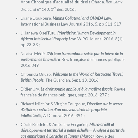
Anou
Chronique d’actualité du droit Ohada
, Rev. Lamy
er
droit civil n° 143, 1
déc. 2016 ;
Liliane Doukoure,
Mining Collateral and OHADA Law
,
International Business Law Journal 2016, 5, pp 511-517
J. Janewa OseiTutu,
Prioritizing Human Development in
African Intellectual Property Law
, WIPO Journal 2016, 8(1),
pp 23-33 ;
Nicaise Médé,
L’Afrique francophone saisie par la fièvre de la
performance financière
, Rev. française de finances publiques
2016.349
Chibundu Onuzo,
Welcome to the World of Restricted Travel,
British People
, The Guardian, Sept. 13, 2016
Didier Ury,
Le droit souple appliqué à la matière fiscale
, Revue
française de finances publiques, sept. 2016, 277 ;
Richard Milchior & Virgine Fourgoux,
Directive sur le secret
d’affaires : création d’un nouveau droit de propriété
intellectuelle
, AJ Contrat 2016, 391 ;
Cécile Bredelet & Améziane Ferguène,
Micro-crédit et
développement territorial à petite échelle ─ Analyse à partir de
cas empiriques à Larache et Tanger (Maroc)
, Revue des