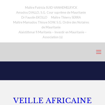
Maître Patricia SUID-VANHEMELRYCK
Amadou DIALLO, S.G. Cour suprême de Mauritanie
Dr Faustin EKOLLO
Maître Thierry SERRA
Maître Mamadou Thioye SOW, S.G. Ordre des Notaires
de Mauritanie
Alaistithmar fi Muritania – Investir en Mauritanie –
Association (s)
VEILLE AFRICAINE