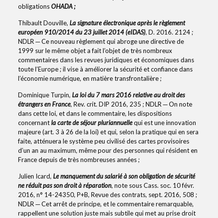
obligations
OHADA ;
Thibault Douville,
La signature électronique après le règlement
européen 910/2014 du 23 juillet 2014 (eIDAS)
, D. 2016. 2124 ;
NDLR ─ Ce nouveau règlement qui abroge une directive de
1999 sur le même objet a fait l’objet de très nombreux
commentaires dans les revues juridiques et économiques dans
toute l’Europe ; il vise à améliorer la sécurité et confiance dans
l’économie numérique, en matière transfrontalière ;
Dominique Turpin,
La loi du 7 mars 2016 relative au droit des
étrangers en France
, Rev. crit. DIP 2016, 235 ; NDLR ─ On note
dans cette loi, et dans le commentaire, les dispositions
concernant
la carte de séjour pluriannuelle
qui est une innovation
majeure (art. 3 à 26 de la loi) et qui, selon la pratique qui en sera
faite, atténuera le système peu civilisé des cartes provisoires
d’un an au maximum, même pour des personnes qui résident en
France depuis de très nombreuses années ;
Julien Icard,
Le manquement du salarié à son obligation de sécurité
ne réduit pas son droit à réparation
, note sous Cass. soc. 10 févr.
2016, n° 14-24350, P+B, Revue des contrats, sept. 2016, 508 ;
NDLR ─ Cet arrêt de principe, et le commentaire remarquable,
rappellent une solution juste mais subtile qui met au prise droit