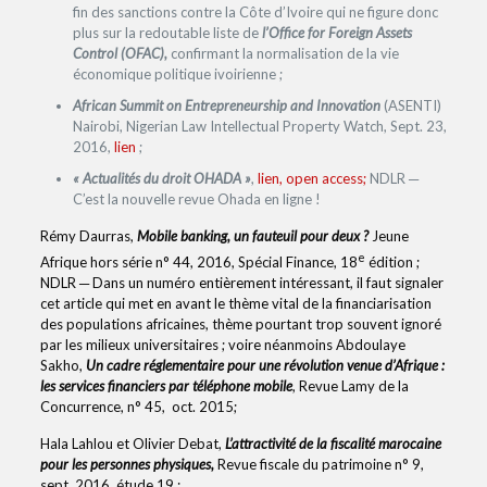
fin des sanctions contre la Côte d’Ivoire qui ne figure donc
plus sur la redoutable liste de
l’Office for Foreign Assets
Control (OFAC),
confirmant la normalisation de la vie
économique politique ivoirienne ;
African Summit on Entrepreneurship and Innovation
(ASENTI)
Nairobi, Nigerian Law Intellectual Property Watch, Sept. 23,
2016,
lien
;
« Actualités du droit OHADA »
,
lien, open access;
NDLR ─
C’est la nouvelle revue Ohada en ligne !
Rémy Daurras,
Mobile banking, un fauteuil pour deux ?
Jeune
e
Afrique hors série n° 44, 2016, Spécial Finance, 18
édition ;
NDLR ─ Dans un numéro entièrement intéressant, il faut signaler
cet article qui met en avant le thème vital de la financiarisation
des populations africaines, thème pourtant trop souvent ignoré
par les milieux universitaires ; voire néanmoins Abdoulaye
Sakho,
Un cadre réglementaire pour une révolution venue d’Afrique :
les services financiers par téléphone mobile
, Revue Lamy de la
Concurrence, n° 45, oct. 2015;
Hala Lahlou et Olivier Debat,
L’attractivité de la fiscalité marocaine
pour les personnes physiques,
Revue fiscale du patrimoine n° 9,
sept. 2016, étude 19 ;