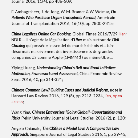
Journal 2016, 11(4), pp 486-509;
F. Ambagtsheer, J. de Jong, W. M. Bramer & W. Weimar,
On
Patients Who Purchase Organ Transplants Abroad
, Americain
Journal of Transplantation 2016, 16(10), pp 2800-2815;
China Legalizes Online Car Booking
, Global Times 2016/7/29,
lien
;
NDLR ─ Il s’agit de la légalisation d’
Uber
mais surtout de
Didi
Chuxing
qui possède l’essentiel du marché chinois et attire
désormais massivement des investissements de grandes
companies US comme Apple (1MMM $) ou même Uber…
Yiping Huang,
Understanding China’s Belt and Road Initiative:
Motivation, Framework and Assessment,
China Economic Review,
Sept. 2016, 40, pp 314-321;
Chinese Common Law? Guiding Cases and Judicial Reform
, note in
Harvard Law Review 2016, 129 (8), pp 2213-2234,
lien, open
access
;
Wang Ying,
Chinese Entreprises “Going Global”- Opportunities and
Risks
, Pekin University Journal of Legal Studies, 2016 (2), p. 120;
Angelo Chianale,
The CISG as a Model Law: A Comparative Law
Approach
, Singapore Journal of Legal Studies 2016, 1, pp 29-45;